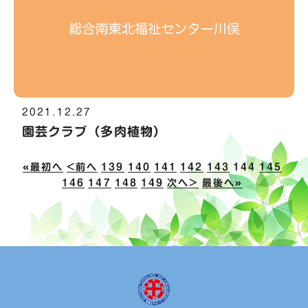
2021.12.27
園芸クラブ（多肉植物）
«最初へ
<前へ
139
140
141
142
143
144
145
146
147
148
149
次へ>
最後へ»