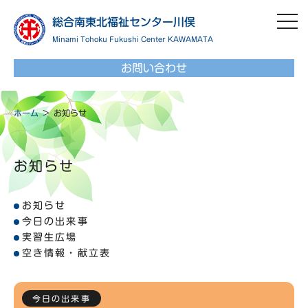
toggl
総合南東北福祉センター川俣
navig
Minami Tohoku Fukushi Center KAWAMATA
お問い合わせ
ホーム
お知らせ
お知らせ
お知らせ
今日の出来事
実習生広場
空き情報・献立表
今日の出来事